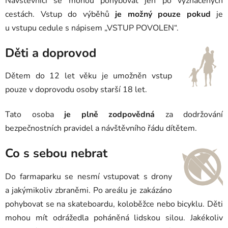
Návštěvníci se mohou pohybovat jen po vyznačených
cestách. Vstup do výběhů
je možný pouze pokud
je
u vstupu cedule s nápisem „VSTUP POVOLEN“.
Děti a doprovod
Dětem do 12 let věku je umožněn vstup
pouze v doprovodu osoby starší 18 let.
Tato osoba
je plně zodpovědná
za dodržování
bezpečnostních pravidel a návštěvního řádu dítětem.
Co s sebou nebrat
Do farmaparku se nesmí vstupovat s drony
a jakýmikoliv zbraněmi. Po areálu je zakázáno
pohybovat se na skateboardu, koloběžce nebo bicyklu. Děti
mohou mít odrážedla poháněná lidskou silou. Jakékoliv