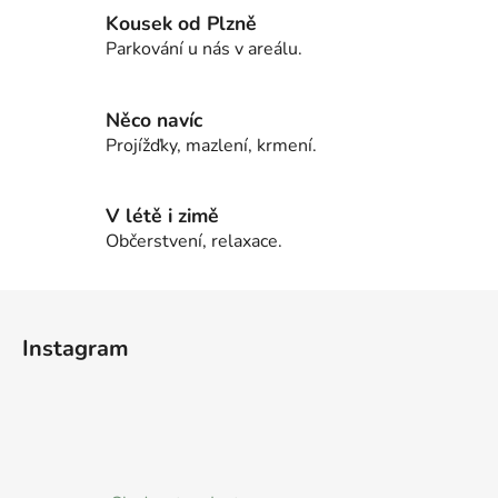
v
Kousek od Plzně
k
Parkování u nás v areálu.
y
v
ý
Něco navíc
p
Projížďky, mazlení, krmení.
i
s
u
V létě i zimě
Občerstvení, relaxace.
Z
á
Instagram
p
a
t
í