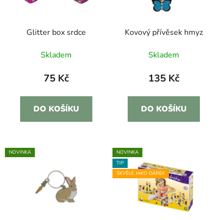
p
k
r
t
Glitter box srdce
Kovový přívěsek hmyz
o
ů
d
Skladem
Skladem
u
k
75 Kč
135 Kč
t
ů
DO KOŠÍKU
DO KOŠÍKU
NOVINKA
NOVINKA
TIP
SKVĚLÉ JAKO DÁREK