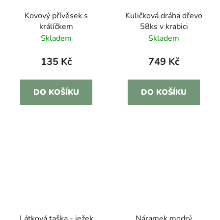
Kovový přívěsek s
Kuličková dráha dřevo
králíčkem
58ks v krabici
Skladem
Skladem
135 Kč
749 Kč
DO KOŠÍKU
DO KOŠÍKU
Látková taška - ježek
Náramek modrý