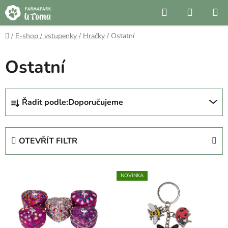
Přejít
Hledat
NÁKUP
na
KOŠÍK
obsah
Domů
/
E-shop / vstupenky
/
Hračky
/
Ostatní
Ostatní
Ř
Řadit podle:
Doporučujeme
a
z
e
OTEVŘÍT FILTR
n
í
V
p
NOVINKA
ý
r
p
o
i
d
s
u