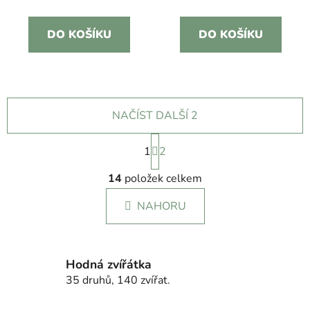
DO KOŠÍKU
DO KOŠÍKU
NAČÍST DALŠÍ 2
S
1
t
2
r
O
á
14
položek celkem
v
n
l
k
NAHORU
á
o
d
v
a
á
c
n
Hodná zvířátka
í
í
35 druhů, 140 zvířat.
p
r