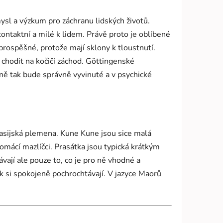
sl a výzkum pro záchranu lidských životů.
ontaktní a milé k lidem. Právě proto je oblíbené
prospěšné, protože mají sklony k tloustnutí.
 chodit na kočičí záchod. Göttingenské
dině tak bude správně vyvinuté a v psychické
sijská plemena. Kune Kune jsou sice malá
domácí mazlíčci. Prasátka jsou typická krátkým
vají ale pouze to, co je pro ně vhodné a
ak si spokojeně pochrochtávají. V jazyce Maorů