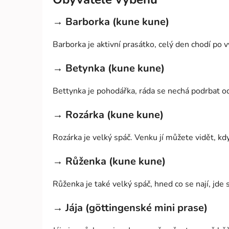
→ Barborka (kune kune)
Barborka je aktivní prasátko, celý den chodí po
→ Betynka (kune kune)
Bettynka je pohodářka, ráda se nechá podrbat od
→ Rozárka (kune kune)
Rozárka je velký spáč. Venku jí můžete vidět, kd
→ Růženka (kune kune)
Růženka je také velký spáč, hned co se nají, jde s
→ Jája (göttingenské mini prase)