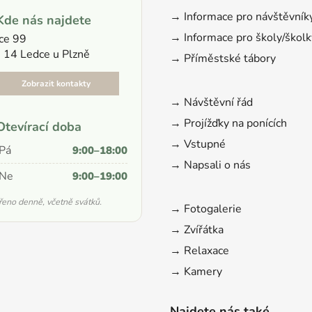
→ Informace pro návštěvník
Kde nás najdete
→ Informace pro školy/školk
ce 99
 14 Ledce u Plzně
→ Příměstské tábory
Zobrazit kontakty
→ Návštěvní řád
→ Projížďky na ponících
Otevírací doba
→ Vstupné
Pá
9:00–18:00
→ Napsali o nás
Ne
9:00–19:00
eno denně, včetně svátků.
→ Fotogalerie
→ Zvířátka
→ Relaxace
→ Kamery
Najdete nás také