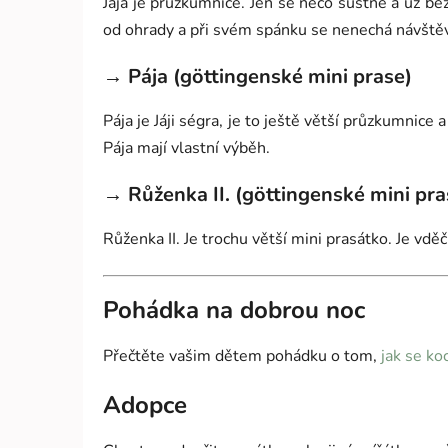
Jája je průzkumnice. Jen se něco šustne a už běž
od ohrady a při svém spánku se nenechá návštěv
→ Pája (göttingenské mini prase)
Pája je Jáji ségra, je to ještě větší průzkumnice 
Pája mají vlastní výběh.
→ Růženka II. (göttingenské mini pra
Růženka II. Je trochu větší mini prasátko. Je vdě
Pohádka na dobrou noc
Přečtěte vašim dětem pohádku o tom,
jak se ko
Adopce