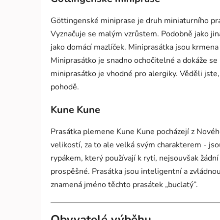
Göttingenské miniprase je druh miniaturního pr
Vyznačuje se malým vzrůstem. Podobně jako jiná p
jako domácí mazlíček. Miniprasátka jsou krmena š
Miniprasátko je snadno ochočitelné a dokáže se 
miniprasátko je vhodné pro alergiky. Věděli jste,
pohodě.
Kune Kune
Prasátka plemene Kune Kune pocházejí z Nového
velikostí, za to ale velká svým charakterem - js
rypákem, který používají k rytí, nejsouvšak žádn
prospěšné. Prasátka jsou inteligentní a zvládnou
znamená jméno těchto prasátek „buclatý”.
Obyvatelé výběhu