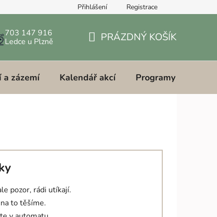
Přihlášení
Registrace
703 147 916
PRÁZDNÝ KOŠÍK
Ledce u Plzně
NÁKUPNÍ
KOŠÍK
í a zázemí
Kalendář akcí
Programy pro školy,
tky
le pozor, rádi utíkají.
 na to těšíme.
te v automatu.