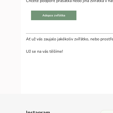
Chcete podpořit prasátka nebo jiná zvířátka v n
Adopce zvířátka
Ať už vás zaujalo jakékoliv zvířátko, nebo prost
Už se na vás těšíme!
Z
á
Instagram