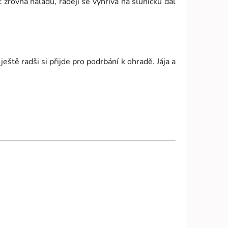
 zrovna náladu, raději se vyhřívá na sluníčku dál
ještě radši si přijde pro podrbání k ohradě. Jája a