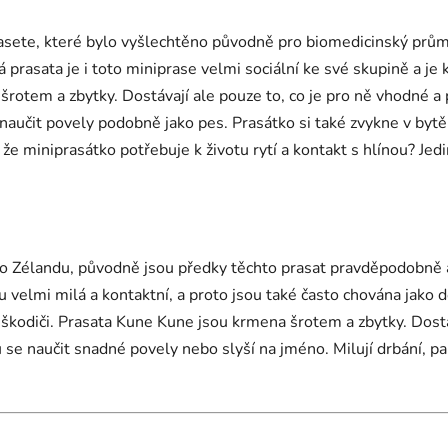
asete, které bylo vyšlechtěno původně pro biomedicinský průmy
rasata je i toto miniprase velmi sociální ke své skupině a je k
rotem a zbytky. Dostávají ale pouze to, co je pro ně vhodné a 
naučit povely podobně jako pes. Prasátko si také zvykne v bytě
 že miniprasátko potřebuje k životu rytí a kontakt s hlínou? Je
 Zélandu, původně jsou předky těchto prasat pravděpodobně a
ou velmi milá a kontaktní, a proto jsou také často chována jako 
í škodiči. Prasata Kune Kune jsou krmena šrotem a zbytky. Dostá
 se naučit snadné povely nebo slyší na jméno. Milují drbání, p