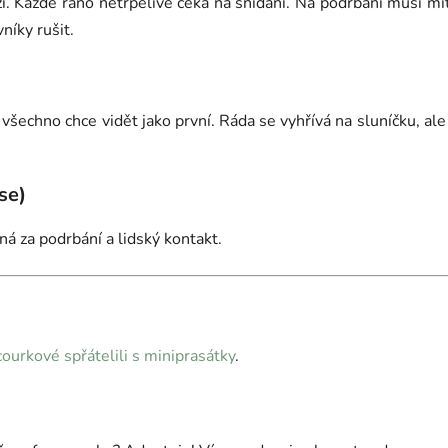
í. Každé ráno netrpělivě čeká na snídani. Na podrbání musí mít
níky rušit.
a všechno chce vidět jako první. Ráda se vyhřívá na sluníčku, ale 
se)
čná za podrbání a lidský kontakt.
courkové spřátelili s miniprasátky
.