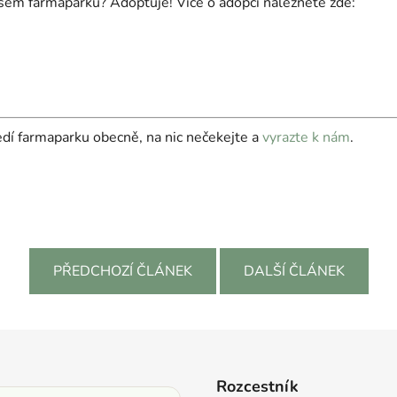
ašem farmaparku? Adoptuje! Více o adopci naleznete zde:
ředí farmaparku obecně, na nic nečekejte a
vyrazte k nám
.
PŘEDCHOZÍ ČLÁNEK
DALŠÍ ČLÁNEK
Rozcestník