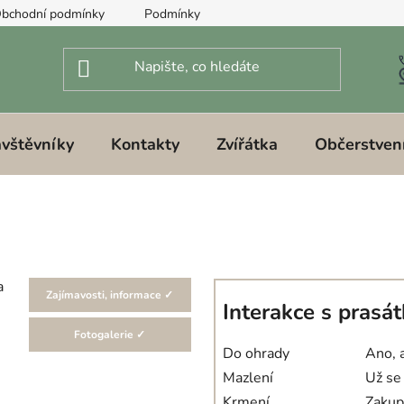
bchodní podmínky
Podmínky ochrany osobních údajů
ávštěvníky
Kontakty
Zvířátka
Občerstven
a
Zajímavosti, informace ✓
Interakce s prasá
Fotogalerie ✓
Do ohrady
Ano, a
Mazlení
Už se
Krmení
Zakup