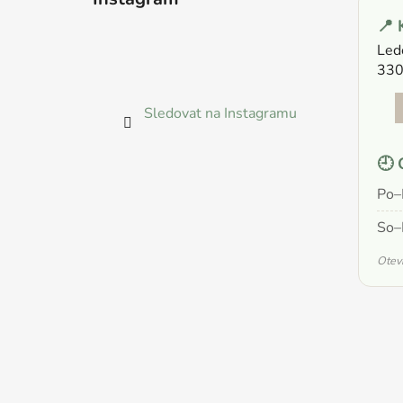
p
📍 
a
Led
t
330
í
Sledovat na Instagramu
🕘 
Po–
So–
Otevř