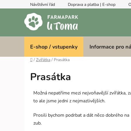
Přejít
Návštěvní řád
Doprava a platba | E-shop
O
na
obsah
E-shop / vstupenky
Informace pro n
Domů
/
Zvířátka
/
Prasátka
Prasátka
Možná nepatříme mezi nejvoňavější zvířátka, z
to ale jsme jedni z nejmazlivějších.
Prosili bychom podrbat a dát něco dobrého na
zub.