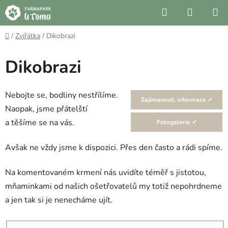
Přejít
Hledat
NÁKUP
na
KOŠÍK
obsah
Domů
/
Zvířátka
/
Dikobrazi
Dikobrazi
Nebojte se, bodliny nestřílíme.
Zajímavosti, informace ✓
Naopak, jsme přátelští
a těšíme se na vás.
Fotogalerie ✓
Avšak ne vždy jsme k dispozici. Přes den často a rádi spíme.
Na komentovaném krmení nás uvidíte téměř s jistotou,
mňaminkami od našich ošetřovatelů my totiž nepohrdneme
a jen tak si je nenecháme ujít.