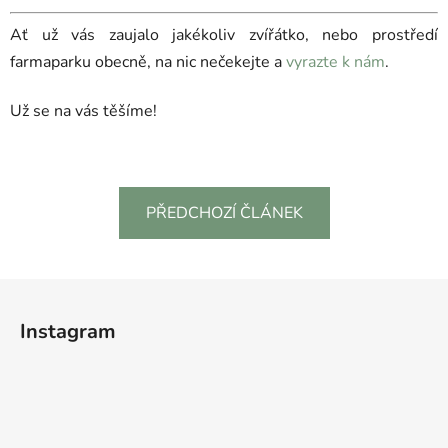
Ať už vás zaujalo jakékoliv zvířátko, nebo prostředí
farmaparku obecně, na nic nečekejte a
vyrazte k nám
.
Už se na vás těšíme!
PŘEDCHOZÍ ČLÁNEK
Z
á
Instagram
p
a
t
í