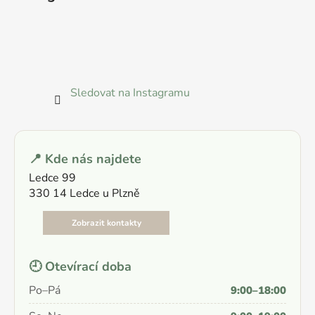
p
a
t
í
Sledovat na Instagramu
📍 Kde nás najdete
Ledce 99
330 14 Ledce u Plzně
Zobrazit kontakty
🕘 Otevírací doba
Po–Pá
9:00–18:00