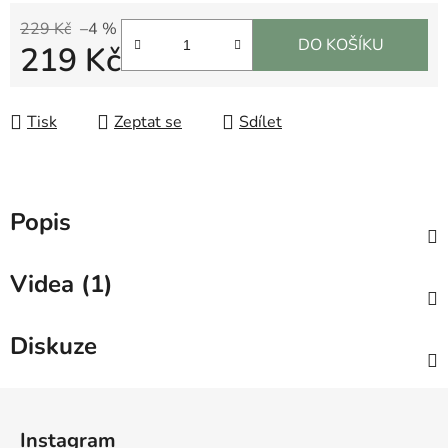
229 Kč
–4 %
DO KOŠÍKU
219 Kč
Měrná cena:
Tisk
Zeptat se
Sdílet
Popis
Videa (1)
Diskuze
Z
á
Instagram