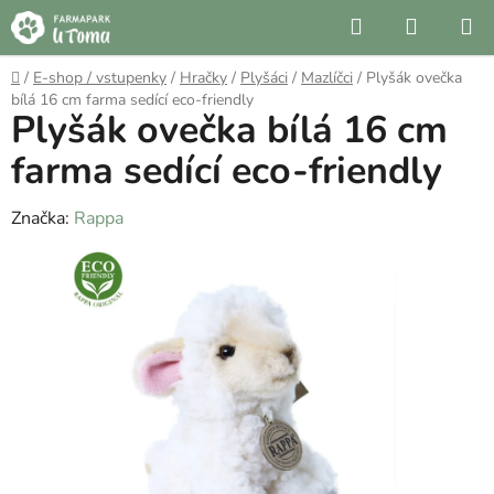
Přejít
Hledat
NÁKUP
na
KOŠÍK
obsah
Domů
/
E-shop / vstupenky
/
Hračky
/
Plyšáci
/
Mazlíčci
/
Plyšák ovečka
bílá 16 cm farma sedící eco-friendly
Plyšák ovečka bílá 16 cm
farma sedící eco-friendly
Značka:
Rappa