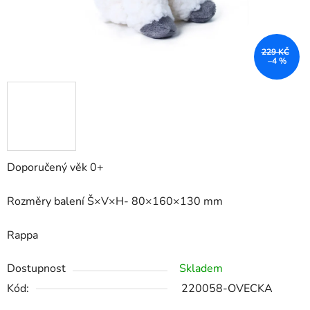
229 KČ
–4 %
Doporučený věk 0+
Rozměry balení Š×V×H- 80×160×130 mm
Rappa
Dostupnost
Skladem
Kód:
220058-OVECKA