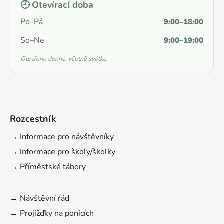
🕘 Otevírací doba
Po–Pá
9:00–18:00
So–Ne
9:00–19:00
Otevřeno denně, včetně svátků.
Rozcestník
→ Informace pro návštěvníky
→ Informace pro školy/školky
→ Příměstské tábory
→ Návštěvní řád
→ Projížďky na ponících