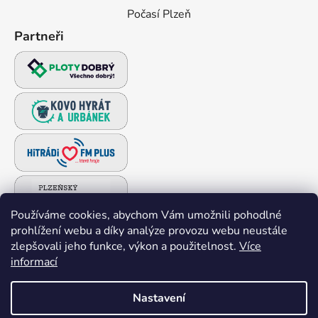
Počasí Plzeň
Partneři
Používáme cookies, abychom Vám umožnili pohodlné
prohlížení webu a díky analýze provozu webu neustále
zlepšovali jeho funkce, výkon a použitelnost.
Více
informací
Nastavení
Vytvořil Shoptet
Webové stránky vytvořil a spravuje
Tomáš Lohr
–