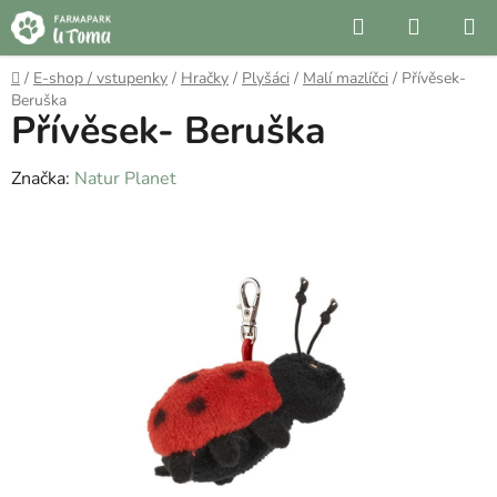
Přejít
Hledat
NÁKUP
na
KOŠÍK
obsah
Domů
/
E-shop / vstupenky
/
Hračky
/
Plyšáci
/
Malí mazlíčci
/
Přívěsek-
Beruška
Přívěsek- Beruška
Značka:
Natur Planet