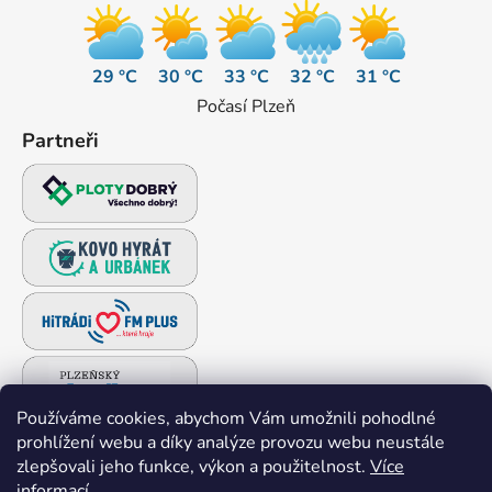
29 °C
30 °C
33 °C
32 °C
31 °C
Počasí Plzeň
Partneři
Používáme cookies, abychom Vám umožnili pohodlné
prohlížení webu a díky analýze provozu webu neustále
zlepšovali jeho funkce, výkon a použitelnost.
Více
informací