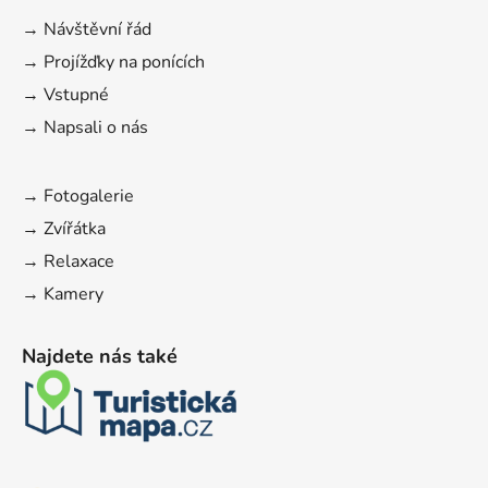
→ Návštěvní řád
→ Projížďky na ponících
→ Vstupné
→ Napsali o nás
→ Fotogalerie
→ Zvířátka
→ Relaxace
→ Kamery
Najdete nás také