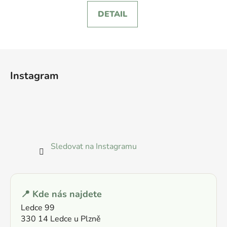
DETAIL
Z
á
Instagram
p
a
t
í
Sledovat na Instagramu
📍 Kde nás najdete
Ledce 99
330 14 Ledce u Plzně