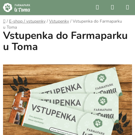
Přejít
Hledat
NÁKUP
na
KOŠÍK
obsah
Domů
/
E-shop / vstupenky
/
Vstupenky
/
Vstupenka do Farmaparku
u Toma
Vstupenka do Farmaparku
u Toma