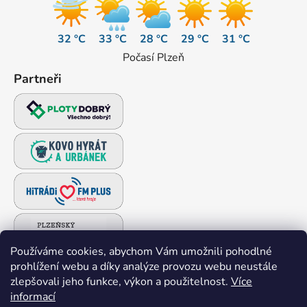
32 °C
33 °C
28 °C
29 °C
31 °C
Počasí Plzeň
Partneři
Používáme cookies, abychom Vám umožnili pohodlné
prohlížení webu a díky analýze provozu webu neustále
zlepšovali jeho funkce, výkon a použitelnost.
Více
informací