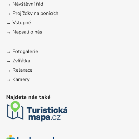
→ Návštěvní řád
→ Projížďky na ponících
→ Vstupné
→ Napsali o nás
→ Fotogalerie
→ Zvířátka
→ Relaxace
→ Kamery
Najdete nás také