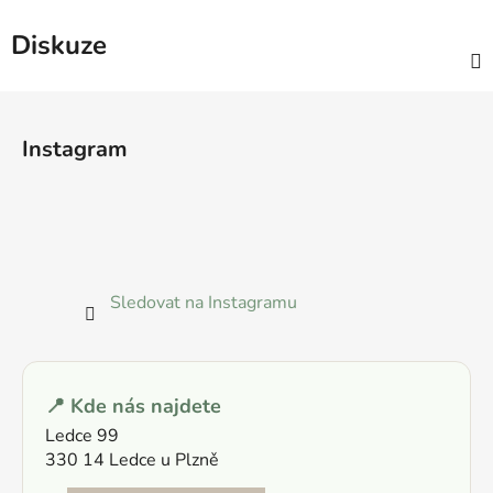
Diskuze
Z
á
Instagram
p
a
t
í
Sledovat na Instagramu
📍 Kde nás najdete
Ledce 99
330 14 Ledce u Plzně